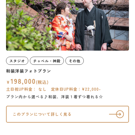
スタジオ
チャペル・神殿
その他
和装洋装フォトプラン
198,000
￥
(税込)
土日祝UP料金： なし 定休日UP料金：¥22,000-
プラン内から選べる♪和装、洋装１着ずつ着れる☆
このプランについて詳しく見る