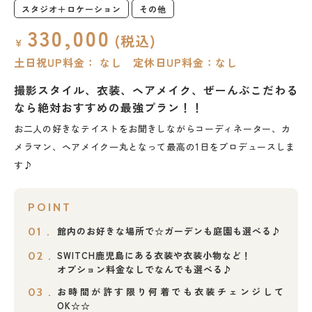
スタジオ＋ロケーション
その他
330,000
(税込)
￥
土日祝UP料金： なし 定休日UP料金：なし
撮影スタイル、衣装、ヘアメイク、ぜーんぶこだわる
なら絶対おすすめの最強プラン！！
お二人の好きなテイストをお聞きしながらコーディネーター、カ
メラマン、ヘアメイク一丸となって最高の1日をプロデュースしま
す♪
POINT
館内のお好きな場所で☆ガーデンも庭園も選べる♪
01 .
SWITCH鹿児島にある衣装や衣装小物など！
02 .
オプション料金なしでなんでも選べる♪
お時間が許す限り何着でも衣装チェンジして
03 .
OK☆☆