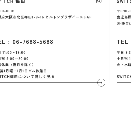
WITCH 梅田
SWI
30-0001
〒890-
阪府大阪市北区梅田1-8-16 ヒルトンプラザイースト6F
鹿児島県
SHIROY
EL : 06-7688-5688
TEL 
 11:00～19:00
平日 9:3
祝 9:00～20:00
土日祝 1
曜休業（祝日を除く）
火・水
月第1月曜・1月1日ビル休館日
WITCH梅田について詳しく見る
SWI