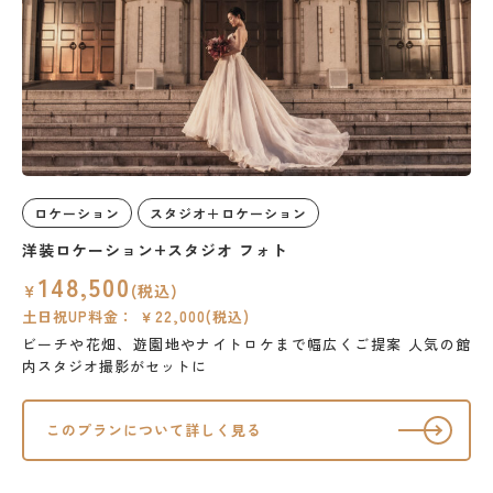
ロケーション
スタジオ＋ロケーション
洋装ロケーション+スタジオ フォト
148,500
￥
(税込)
土日祝UP料金： ￥22,000(税込)
ビーチや花畑、遊園地やナイトロケまで幅広くご提案
人気の館
内スタジオ撮影がセットに
このプランについて詳しく見る