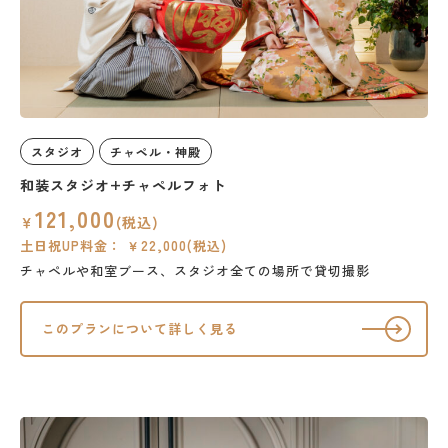
スタジオ
チャペル・神殿
和装スタジオ+チャペルフォト
121,000
￥
(税込)
土日祝UP料金： ￥22,000(税込)
チャペルや和室ブース、スタジオ全ての場所で貸切撮影
このプランについて詳しく見る