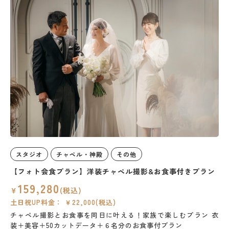
スタジオ
チャペル・神殿
その他
【フォト会食プラン】洋装チャペル撮影&お食事付きプラン
159,280
￥
(税込)
土日祝UP料金： ￥22,000(税込)
チャペル撮影とお食事を同日に叶える！家族で楽しむプラン
衣
装＋美容＋50カットデータ＋６名分のお食事付プラン