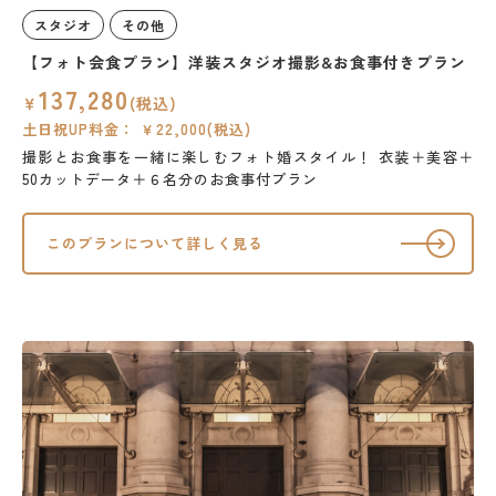
スタジオ
その他
【フォト会食プラン】洋装スタジオ撮影&お食事付きプラン
137,280
￥
(税込)
土日祝UP料金： ￥22,000(税込)
撮影とお食事を一緒に楽しむフォト婚スタイル！
衣装＋美容＋
50カットデータ＋６名分のお食事付プラン
このプランについて詳しく見る